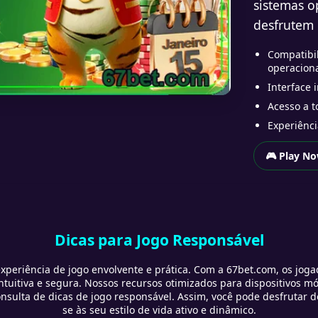
sistemas o
desfrutem 
Compatibil
operaciona
Interface i
Acesso a t
Experiênci
🎮 Play N
Dicas para Jogo Responsável
experiência de jogo envolvente e prática. Com a 67bet.com, os jog
uitiva e segura. Nossos recursos otimizados para dispositivos mó
onsulta de dicas de jogo responsável. Assim, você pode desfrutar d
se às seu estilo de vida ativo e dinâmico.