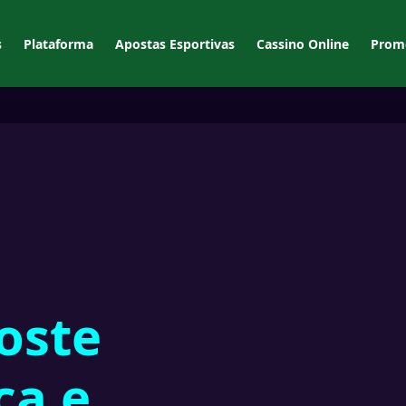
s
Plataforma
Apostas Esportivas
Cassino Online
Prom
oste
ça e