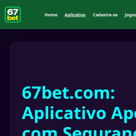
Home
Aplicativo
Cadastre-se
Jogo
67bet.com:
Aplicativo Ap
com Seguran