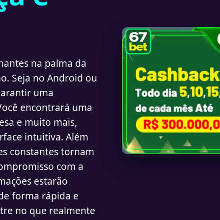
nantes na palma da
no. Seja no Android ou
garantir uma
 Você encontrará uma
mesa e muito mais,
face intuitiva. Além
es constantes tornam
 compromisso com a
rmações estarão
de forma rápida e
ntre no que realmente