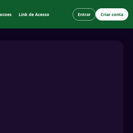
ocoes
Link de Acesso
Entrar
Criar conta