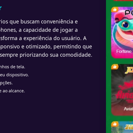
r
ários que buscam conveniência e
hones, a capacidade de jogar a
forma a experiência do usuário. A
ponsivo e otimizado, permitindo que
, sempre priorizando sua comodidade.
nhos de tela.
eu dispositivo.
upções.
e ao alcance.