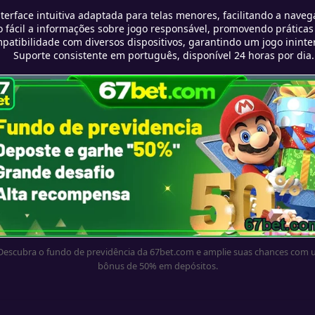
nterface intuitiva adaptada para telas menores, facilitando a naveg
 fácil a informações sobre jogo responsável, promovendo práticas
patibilidade com diversos dispositivos, garantindo um jogo ininte
Suporte consistente em português, disponível 24 horas por dia.
Descubra o fundo de previdência da 67bet.com e amplie suas chances com
bônus de 50% em depósitos.