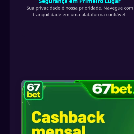
Segurança em Primeiro Lugar
Sua privacidade é nossa prioridade. Navegue com
tranquilidade em uma plataforma confiável.