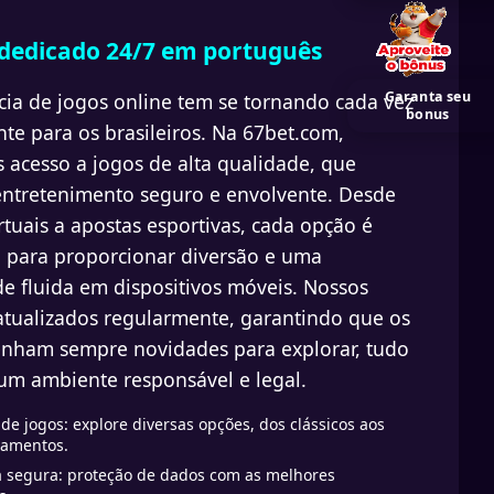
dedicado 24/7 em português
Garanta seu
cia de jogos online tem se tornando cada vez
bonus
nte para os brasileiros. Na 67bet.com,
 acesso a jogos de alta qualidade, que
ntretenimento seguro e envolvente. Desde
rtuais a apostas esportivas, cada opção é
para proporcionar diversão e uma
de fluida em dispositivos móveis. Nossos
atualizados regularmente, garantindo que os
enham sempre novidades para explorar, tudo
um ambiente responsável e legal.
de jogos: explore diversas opções, dos clássicos aos
çamentos.
a segura: proteção de dados com as melhores