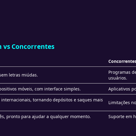
 vs Concorrentes
Concorrente
Programas de
 sem letras miúdas.
usuários.
ositivos móveis, com interface simples.
Aplicativos p
e internacionais, tornando depósitos e saques mais
Limitações no
s, pronto para ajudar a qualquer momento.
Suporte em ho