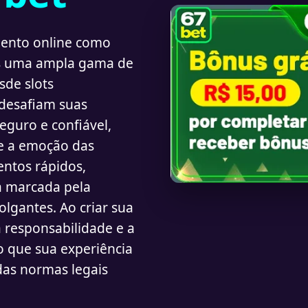
mento online como
s uma ampla gama de
sde slots
 desafiam suas
guro e confiável,
 e a emoção das
ntos rápidos,
a marcada pela
lgantes. Ao criar sua
 responsabilidade e a
o que sua experiência
das normas legais