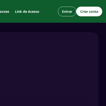
ocoes
Link de Acesso
Entrar
Criar conta