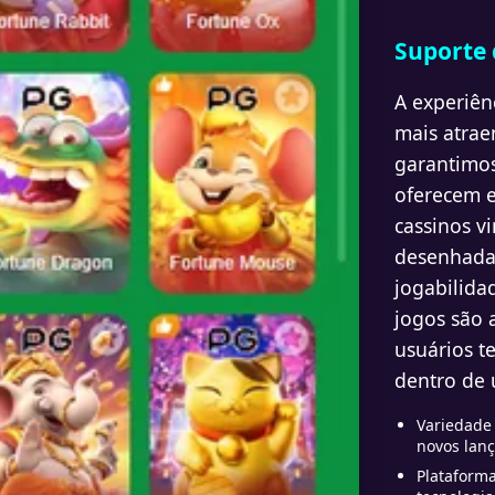
Suporte 
A experiên
mais atrae
garantimos
oferecem e
cassinos vi
desenhada 
jogabilida
jogos são 
usuários t
dentro de 
Variedade 
novos lan
Plataform