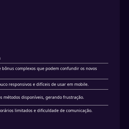
s
 bônus complexos que podem confundir os novos
ouco responsivos e difíceis de usar em mobile.
s métodos disponíveis, gerando frustração.
rários limitados e dificuldade de comunicação.