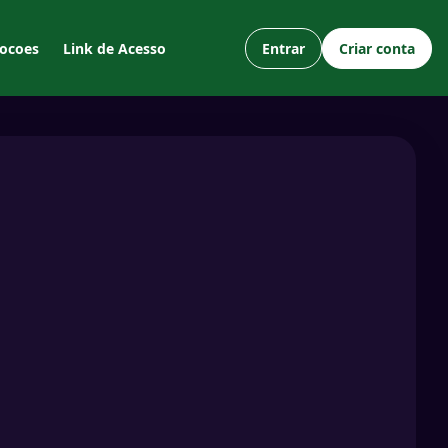
ocoes
Link de Acesso
Entrar
Criar conta