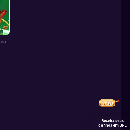
ssos
Receba seus
ganhos em BRL