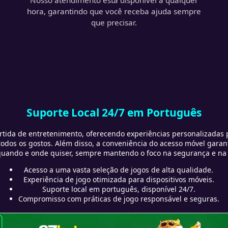
Nosso atendimento está disponível a qualquer
hora, garantindo que você receba ajuda sempre
que precisar.
Suporte Local 24/7 em Português
rtida de entretenimento, oferecendo experiências personalizadas
 todos os gostos. Além disso, a conveniência do acesso móvel gara
quando e onde quiser, sempre mantendo o foco na segurança e na 
Acesso a uma vasta seleção de jogos de alta qualidade.
Experiência de jogo otimizada para dispositivos móveis.
Suporte local em português, disponível 24/7.
Compromisso com práticas de jogo responsável e seguras.