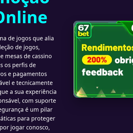
Online
a de jogos que alia
eção de jogos,
 e mesas de cassino
 os perfis de
ivos e pagamentos
ável e tecnicamente
que a sua experiência
onsável, com suporte
egurança é um pilar
áticas para proteger
por jogar conosco,