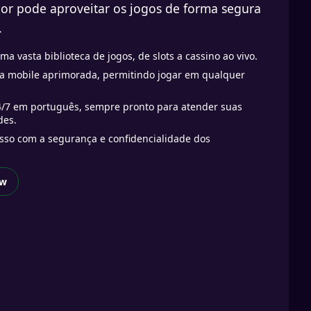
or pode aproveitar os jogos de forma segura
.
ma vasta biblioteca de jogos, de slots a cassino ao vivo.
ia mobile aprimorada, permitindo jogar em qualquer
4/7 em português, sempre pronto para atender suas
des.
so com a segurança e confidencialidade dos
ow