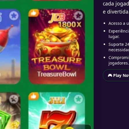
cada jogad
e divertida
Acesso a u
Experiênc
lugar.
Suporte 2
necessida
Compromis
jogadores.
🎮 Play N