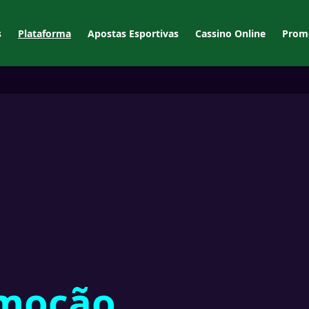
s
Plataforma
Apostas Esportivas
Cassino Online
Prom
Emoção