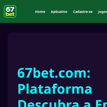
Home
Aplicativo
Cadastre-se
Jogo
67bet.com:
Plataforma
Descubra a 