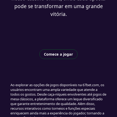
pode se transformar em uma grande
vitória.
Comece a jogar
Ao explorar as opções de jogos disponíveis na 67bet.com, os
usuários encontram uma ampla variedade que atende a
todos os gostos. Desde caça-níqueis envolventes até jogos de
mesa clássicos, a plataforma oferece um leque diversificado
que garante entretenimento de qualidade. Além disso,
recursos interativos como torneios e funções especiais
enriquecem ainda mais a experiência do jogador, tornando a