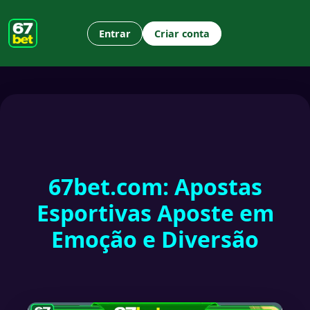
Entrar
Criar conta
67bet.com: Apostas
Esportivas Aposte em
Emoção e Diversão