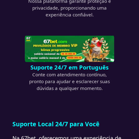
Nossa plataforma garante proteção e
privacidade, proporcionando uma
experiência confiável.
Suporte 24/7 em Português
Conte com atendimento contínuo,
pronto para ajudar e esclarecer suas
dúvidas a qualquer momento.
Suporte Local 24/7 para Você
Na 67bet, oferecemos uma experiência de